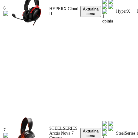
6
HYPERX Cloud
Aktualna
HyperX
III
cena
1
opinia
STEELSERIES
7
Aktualna
Arctis Nova 7
SteelSeries
cena