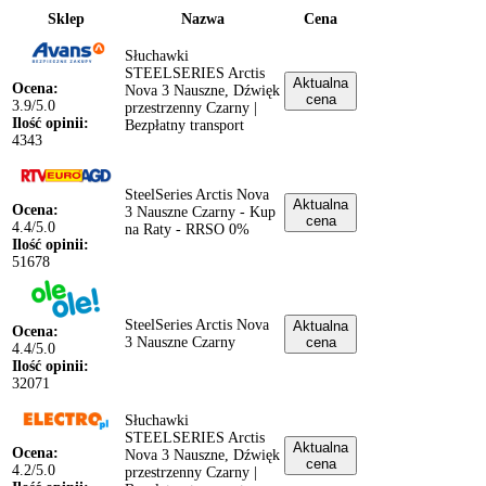
Sklep
Nazwa
Cena
Słuchawki
STEELSERIES Arctis
Aktualna
Ocena:
Nova 3 Nauszne, Dźwięk
cena
3.9/5.0
przestrzenny Czarny |
Ilość opinii:
Bezpłatny transport
4343
SteelSeries Arctis Nova
Aktualna
Ocena:
3 Nauszne Czarny - Kup
cena
4.4/5.0
na Raty - RRSO 0%
Ilość opinii:
51678
SteelSeries Arctis Nova
Aktualna
Ocena:
3 Nauszne Czarny
cena
4.4/5.0
Ilość opinii:
32071
Słuchawki
STEELSERIES Arctis
Aktualna
Ocena:
Nova 3 Nauszne, Dźwięk
cena
4.2/5.0
przestrzenny Czarny |