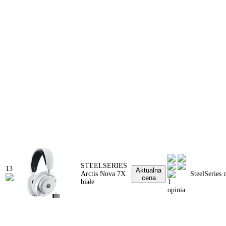
STEELSERIES
13
Aktualna
Arctis Nova 7X
SteelSeries
cena
białe
1
opinia