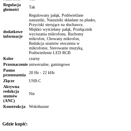
Regulacja
Tak
głośności
Regulowany pałąk, Podświetlane
nauszniki, Nauszniki składane na płasko,
Przyciski sterujące na słuchawce,
Miękko wyściełany pałąk, Przełącznik
dodatkowe
wyciszania mikrofonu, Ruchomy
informacje
mikrofon, Chowany mikrofon,
Redukcja szumów otoczenia w
mikrofonie, Sterowanie muzyką,
Podświetlenie LED RGB
Kolor
czarny
Przeznaczenie
uniwersalne, gamingowe
Pasmo
20 Hz - 22 kHz
przenoszenia
Złącze
USB-C
Aktywna
redukcja
Nie
szumów
(ANC)
Konstrukcja
Wokółuszne
Gdzie kupić: