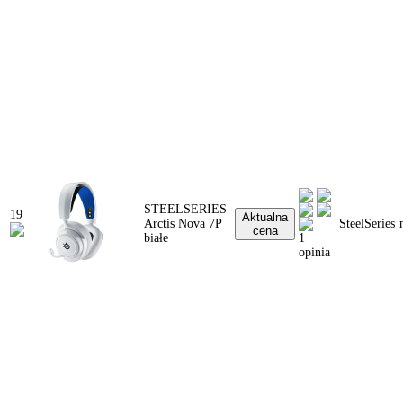
STEELSERIES
19
Aktualna
Arctis Nova 7P
SteelSeries
cena
białe
1
opinia