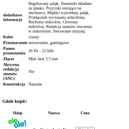
Regulowany pałąk, Nauszniki składane
na płasko, Przyciski sterujące na
słuchawce, Miękko wyściełany pałąk,
dodatkowe
Przełącznik wyciszania mikrofonu,
informacje
Ruchomy mikrofon, Chowany
mikrofon, Redukcja szumów otoczenia
w mikrofonie, Sterowanie muzyką
Kolor
czarny
Przeznaczenie
uniwersalne, gamingowe
Pasmo
20 Hz - 22 kHz
przenoszenia
Złącze
Mini Jack 3.5 mm
Aktywna
redukcja
Nie
szumów
(ANC)
Konstrukcja
Nauszne
Gdzie kupić:
Sklep
Nazwa
Cena