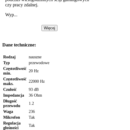
czy pracy zdalnej.
Wyp...
Więcej
Dane techniczne:
Rodzaj
nauszne
Typ
przewodowe
Częstotliwość
20 Hz
min.
Częstotliwość
22000 Hz
maks.
Czułość
93 dB
Impedancja
36 Ohm
Długość
1.2
przewodu
Waga
236
Mikrofon
Tak
Regulacja
Tak
głośności