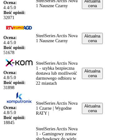
SteelSeries Arctis Nova
Aktualna
Ocena:
1 Nauszne Czarny
cena
4.4/5.0
Ilość opinii:
32071
SteelSeries Arctis Nova
Aktualna
Ocena:
1 Nauszne Czarny
cena
4.4/5.0
Ilość opinii:
51678
SteelSeries Arctis Nova
1 - szybka bezpieczna
Aktualna
Ocena:
dostawa lub możliwość
cena
4.8/5.0
darmowego odbioru w
Ilość opinii:
22 miastach
31898
SteelSeries Arctis Nova
Aktualna
Ocena:
1 Czarne | Wygodne
cena
4.8/5.0
RATY |
Ilość opinii:
18845
SteelSeries Arctis Nova
1 - Gamingowy zestaw
słuchawkowy do wielu