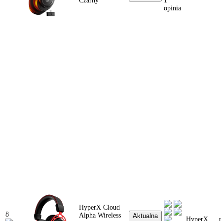
Czarny
1
opinia
HyperX Cloud
8
Alpha Wireless
Aktualna
HyperX