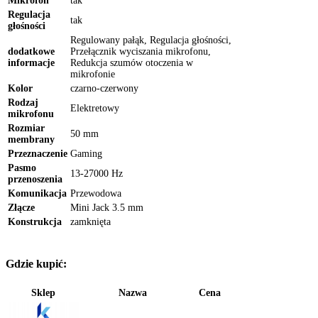
Mikrofon
tak
Regulacja
tak
głośności
Regulowany pałąk, Regulacja głośności,
dodatkowe
Przełącznik wyciszania mikrofonu,
informacje
Redukcja szumów otoczenia w
mikrofonie
Kolor
czarno-czerwony
Rodzaj
Elektretowy
mikrofonu
Rozmiar
50 mm
membrany
Przeznaczenie
Gaming
Pasmo
13-27000 Hz
przenoszenia
Komunikacja
Przewodowa
Złącze
Mini Jack 3.5 mm
Konstrukcja
zamknięta
Gdzie kupić:
Sklep
Nazwa
Cena