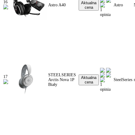
16
Aktualna
Astro A40
Astro
cena
1
opinia
STEELSERIES
17
Aktualna
Arctis Nova 1P
SteelSeries
cena
Biały
1
opinia