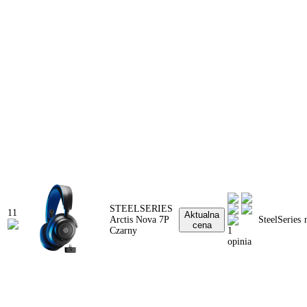
STEELSERIES
11
Aktualna
Arctis Nova 7P
SteelSeries
cena
Czarny
1
opinia