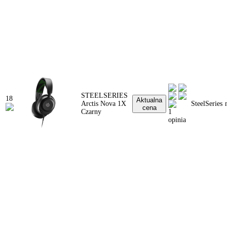
STEELSERIES
18
Aktualna
Arctis Nova 1X
SteelSeries
cena
Czarny
1
opinia