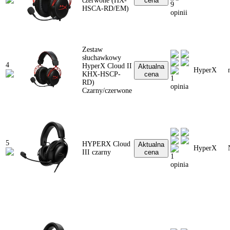
czerwone (HX-
cena
9
HSCA-RD/EM)
opinii
Zestaw
słuchawkowy
4
HyperX Cloud II
Aktualna
HyperX
KHX-HSCP-
cena
1
RD)
opinia
Czarny/czerwone
5
HYPERX Cloud
Aktualna
HyperX
III czarny
cena
1
opinia