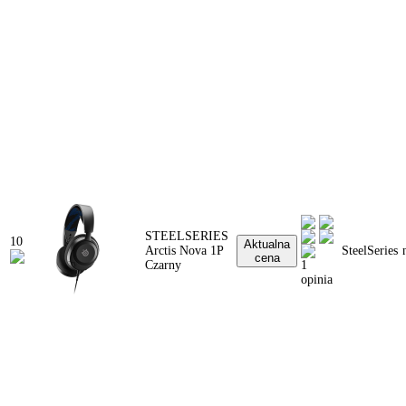
STEELSERIES
10
Aktualna
Arctis Nova 1P
SteelSeries
cena
Czarny
1
opinia