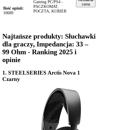
Gaming PC/PS4 -
cena
PACZKOMAT,
Ilość opinii:
POCZTA, KURIER
10689
Najtańsze produkty: Słuchawki
dla graczy, Impedancja: 33 –
99 Ohm - Ranking 2025 i
opinie
1. STEELSERIES Arctis Nova 1
Czarny