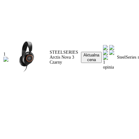
STEELSERIES
1
Aktualna
Arctis Nova 3
SteelSeries
cena
Czarny
1
opinia