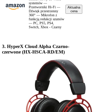
systemów —
Przetworniki Hi-Fi —
Aktualna
Dźwięk przestrzenny
cena
360° — Mikrofon z
funkcją redukcji szumów
— PC, PS5, PS4,
Switch, Xbox - Czarny
3. HyperX Cloud Alpha Czarno-
czerwone (HX-HSCA-RD/EM)