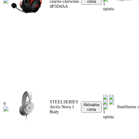
czarno-czerwone
cena
1
4P5D4AA
opinia
STEELSERIES
9
Aktualna
Arctis Nova 1
SteelSeries
cena
Biały
1
opinia