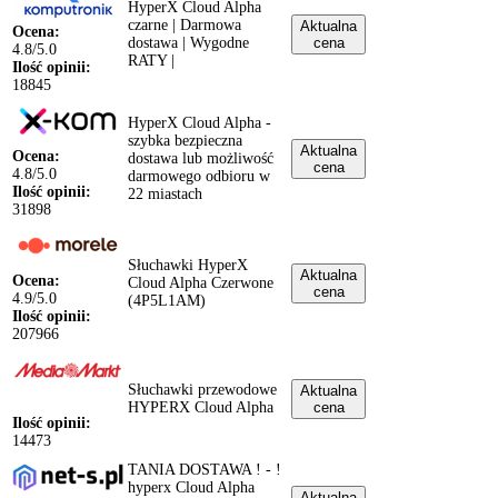
HyperX Cloud Alpha
czarne | Darmowa
Aktualna
Ocena:
dostawa | Wygodne
cena
4.8/5.0
RATY |
Ilość opinii:
18845
HyperX Cloud Alpha -
szybka bezpieczna
Aktualna
Ocena:
dostawa lub możliwość
cena
4.8/5.0
darmowego odbioru w
Ilość opinii:
22 miastach
31898
Słuchawki HyperX
Aktualna
Ocena:
Cloud Alpha Czerwone
cena
4.9/5.0
(4P5L1AM)
Ilość opinii:
207966
Słuchawki przewodowe
Aktualna
HYPERX Cloud Alpha
cena
Ilość opinii:
14473
TANIA DOSTAWA ! - !
hyperx Cloud Alpha
Aktualna