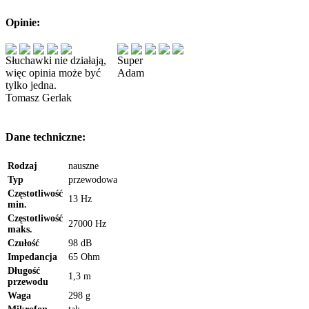
Opinie:
Słuchawki nie działają,
Super
więc opinia może być
Adam
tylko jedna.
Tomasz Gerlak
Dane techniczne:
Rodzaj
nauszne
Typ
przewodowa
Częstotliwość
13 Hz
min.
Częstotliwość
27000 Hz
maks.
Czułość
98 dB
Impedancja
65 Ohm
Długość
1,3 m
przewodu
Waga
298 g