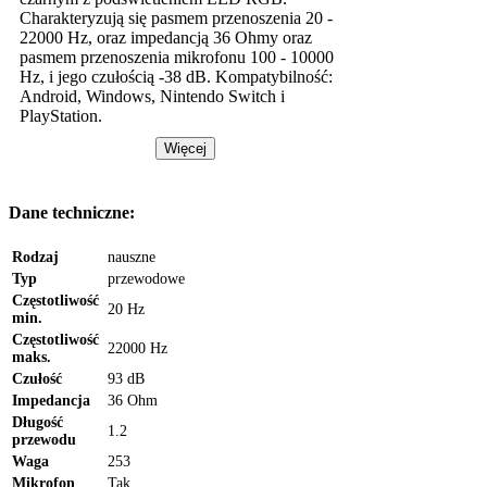
Charakteryzują się pasmem przenoszenia 20 -
22000 Hz, oraz impedancją 36 Ohmy oraz
pasmem przenoszenia mikrofonu 100 - 10000
Hz, i jego czułością -38 dB. Kompatybilność:
Android, Windows, Nintendo Switch i
PlayStation.
Więcej
Dane techniczne:
Rodzaj
nauszne
Typ
przewodowe
Częstotliwość
20 Hz
min.
Częstotliwość
22000 Hz
maks.
Czułość
93 dB
Impedancja
36 Ohm
Długość
1.2
przewodu
Waga
253
Mikrofon
Tak