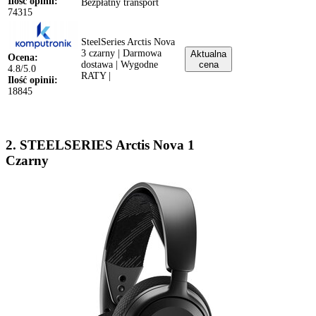
Ilość opinii:
Bezpłatny transport
74315
SteelSeries Arctis Nova
3 czarny | Darmowa
Aktualna
Ocena:
dostawa | Wygodne
cena
4.8/5.0
RATY |
Ilość opinii:
18845
2. STEELSERIES Arctis Nova 1
Czarny