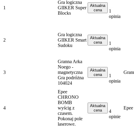
Gra logiczna
Aktualna
1
GIIKER Super
cena
1
Blocks
opinia
Gra logiczna
Aktualna
2
GIIKER Smart
cena
1
Sudoku
opinia
Granna Arka
Noego -
Aktualna
3
magnetyczna
Gran
cena
1
Gra podróżna
opinia
104024
Epee
CHRONO
BOMB
Aktualna
4
wyścig z
Epee
cena
4
czasem.
opinie
Pokonaj pole
laserowe.