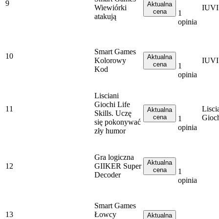
9
Aktualna
Wiewiórki
IUVI
cena
1
atakują
opinia
Smart Games
10
Aktualna
Kolorowy
IUVI
cena
1
Kod
opinia
Lisciani
Giochi Life
11
Lisci
Aktualna
Skills. Uczę
cena
Gioc
1
się pokonywać
opinia
zły humor
Gra logiczna
Aktualna
12
GIIKER Super
cena
1
Decoder
opinia
Smart Games
13
Łowcy
Aktualna