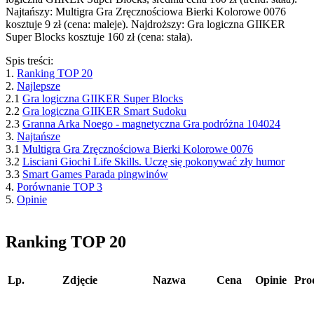
Najtańszy: Multigra Gra Zręcznościowa Bierki Kolorowe 0076
kosztuje 9 zł (cena: maleje). Najdroższy: Gra logiczna GIIKER
Super Blocks kosztuje 160 zł (cena: stała).
Spis treści:
1.
Ranking TOP 20
2.
Najlepsze
2.1
Gra logiczna GIIKER Super Blocks
2.2
Gra logiczna GIIKER Smart Sudoku
2.3
Granna Arka Noego - magnetyczna Gra podróżna 104024
3.
Najtańsze
3.1
Multigra Gra Zręcznościowa Bierki Kolorowe 0076
3.2
Lisciani Giochi Life Skills. Uczę się pokonywać zły humor
3.3
Smart Games Parada pingwinów
4.
Porównanie TOP 3
5.
Opinie
Ranking TOP 20
Lp.
Zdjęcie
Nazwa
Cena
Opinie
Pro