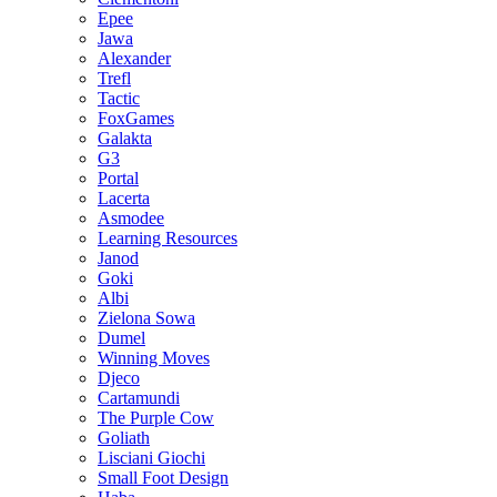
Epee
Jawa
Alexander
Trefl
Tactic
FoxGames
Galakta
G3
Portal
Lacerta
Asmodee
Learning Resources
Janod
Goki
Albi
Zielona Sowa
Dumel
Winning Moves
Djeco
Cartamundi
The Purple Cow
Goliath
Lisciani Giochi
Small Foot Design