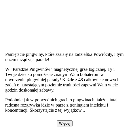
Pamiętacie pingwiny, które szalały na lodzie$62 Powróciły, i tym
razem urządzają paradę!
W "Paradzie Pingwinów",magnetycznej grze logicznej, Ty i
Twoje dziecko pomożecie znanym Wam bohaterom w
utworzeniu pingwiniej parady! Każde z 48 całkowicie nowych
zadań o narastającym poziomie trudności zapewni Wam wiele
godzin doskonałej zabawy.
Podobnie jak w poprzednich grach o pingwinach, także i tutaj
radosna rozgrywka idzie w parze z treningiem intelektu i
koncentracji. Skorzystajcie z tej wyjątkow...
Więcej