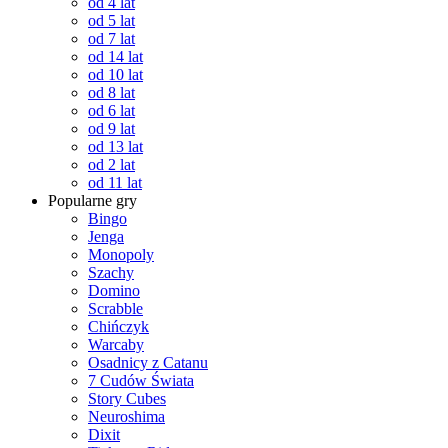
od 4 lat
od 5 lat
od 7 lat
od 14 lat
od 10 lat
od 8 lat
od 6 lat
od 9 lat
od 13 lat
od 2 lat
od 11 lat
Popularne gry
Bingo
Jenga
Monopoly
Szachy
Domino
Scrabble
Chińczyk
Warcaby
Osadnicy z Catanu
7 Cudów Świata
Story Cubes
Neuroshima
Dixit