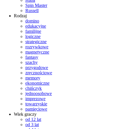
Haba
Spin Master
Russell
Rodzaj
domino
edukacyjne
familijne
logiczne
strategiczne
rozrywkowe
magnetyczne
fantasy
szachy
przygodowe
zręcznościowe
memory
ekonomiczne
chińczyk
jednoosobowe
imprezowe
towarzyskie
pamięciowe
Wiek graczy
od 12 lat
od 3 lat