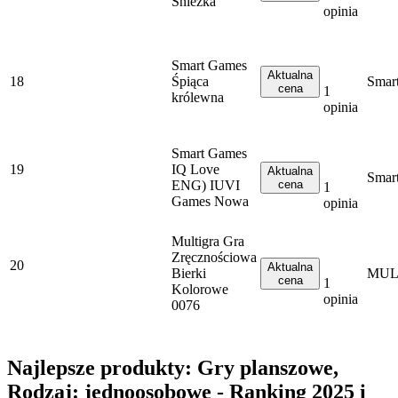
Śnieżka
opinia
Smart Games
Aktualna
18
Śpiąca
Smar
cena
1
królewna
opinia
Smart Games
19
IQ Love
Aktualna
Smar
ENG) IUVI
cena
1
Games Nowa
opinia
Multigra Gra
Zręcznościowa
20
Aktualna
Bierki
MUL
cena
1
Kolorowe
opinia
0076
Najlepsze produkty: Gry planszowe,
Rodzaj: jednoosobowe - Ranking 2025 i