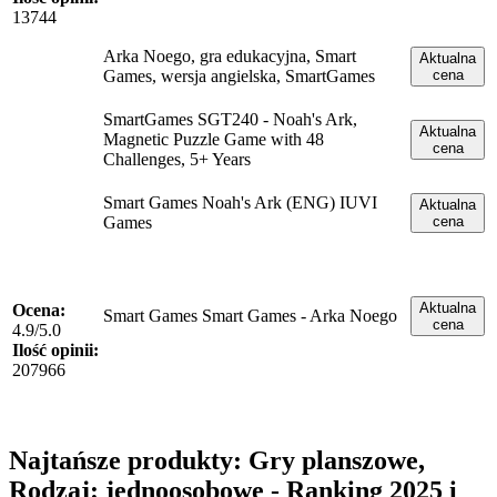
13744
Arka Noego, gra edukacyjna, Smart
Aktualna
Games, wersja angielska, SmartGames
cena
SmartGames SGT240 - Noah's Ark,
Aktualna
Magnetic Puzzle Game with 48
cena
Challenges, 5+ Years
Smart Games Noah's Ark (ENG) IUVI
Aktualna
Games
cena
Aktualna
Ocena:
Smart Games Smart Games - Arka Noego
cena
4.9/5.0
Ilość opinii:
207966
Najtańsze produkty: Gry planszowe,
Rodzaj: jednoosobowe - Ranking 2025 i