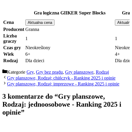
Gra logiczna GIIKER Super Blocks
Gra 
Cena
Aktualna cena
Aktualn
Producent
Granna
Liczba
1
1
graczy
Czas gry
Nieokreślony
Nieokreś
Wiek
6+
4+
Rodzaj
Dla dzieci
Dla dziec
Kategorie
Gry
,
Gry bez prądu
,
Gry planszowe
,
Rodzaj
Gry planszowe, Rodzaj: chińczyk - Ranking 2025 i opinie
Gry planszowe, Rodzaj: imprezowe - Ranking 2025 i opinie
3 komentarze do “Gry planszowe,
Rodzaj: jednoosobowe - Ranking 2025 i
opinie”