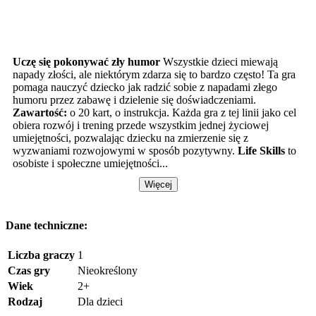
Uczę się pokonywać zły humor
Wszystkie dzieci miewają
napady złości, ale niektórym zdarza się to bardzo często! Ta gra
pomaga nauczyć dziecko jak radzić sobie z napadami złego
humoru przez zabawę i dzielenie się doświadczeniami.
Zawartość:
o 20 kart, o instrukcja. Każda gra z tej linii jako cel
obiera rozwój i trening przede wszystkim jednej życiowej
umiejętności, pozwalając dziecku na zmierzenie się z
wyzwaniami rozwojowymi w sposób pozytywny.
Life Skills
to
osobiste i społeczne umiejętności...
Więcej
Dane techniczne:
Liczba graczy
1
Czas gry
Nieokreślony
Wiek
2+
Rodzaj
Dla dzieci