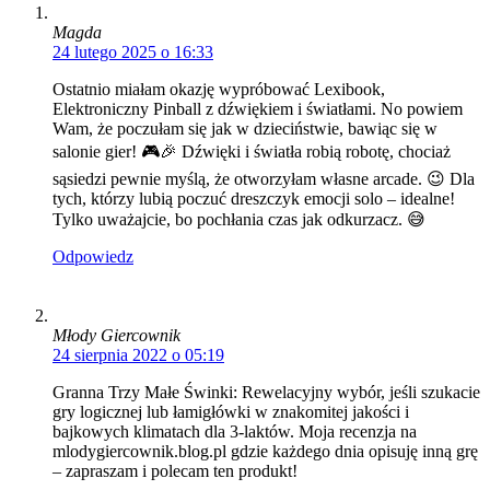
Magda
24 lutego 2025 o 16:33
Ostatnio miałam okazję wypróbować Lexibook,
Elektroniczny Pinball z dźwiękiem i światłami. No powiem
Wam, że poczułam się jak w dzieciństwie, bawiąc się w
salonie gier! 🎮🎉 Dźwięki i światła robią robotę, chociaż
sąsiedzi pewnie myślą, że otworzyłam własne arcade. 😉 Dla
tych, którzy lubią poczuć dreszczyk emocji solo – idealne!
Tylko uważajcie, bo pochłania czas jak odkurzacz. 😅
Odpowiedz
Młody Giercownik
24 sierpnia 2022 o 05:19
Granna Trzy Małe Świnki: Rewelacyjny wybór, jeśli szukacie
gry logicznej lub łamigłówki w znakomitej jakości i
bajkowych klimatach dla 3-laktów. Moja recenzja na
mlodygiercownik.blog.pl gdzie każdego dnia opisuję inną grę
– zapraszam i polecam ten produkt!