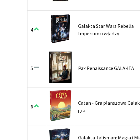
Galakta Star Wars Rebelia
4
Imperium u władzy
5
Pax Renaissance GALAKTA
Catan - Gra planszowa Galak
6
gra
Galakta Talisman: Magia i Mi