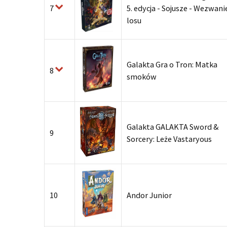
7
5. edycja - Sojusze - Wezwani
losu
Galakta Gra o Tron: Matka
8
smoków
Galakta GALAKTA Sword &
9
Sorcery: Leże Vastaryous
10
Andor Junior