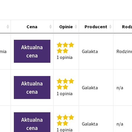
Cena
Opinie
Producent
Rodz
Aktualna
mia
Galakta
Rodzin
cena
1 opinia
Aktualna
Galakta
n/a
cena
1 opinia
Aktualna
Galakta
n/a
cena
1 opinia