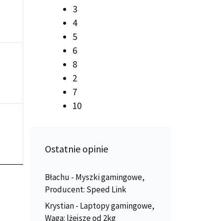
3
4
5
6
8
2
7
10
Ostatnie opinie
Błachu
-
Myszki gamingowe,
Producent: Speed Link
Krystian
-
Laptopy gamingowe,
Waga: lżejsze od 2kg