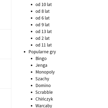
od 10 lat
od 8 lat
od 6 lat
od 9 lat
od 13 lat
od 2 lat
od 11 lat
Popularne gry
Bingo
Jenga
Monopoly
Szachy
Domino
Scrabble
Chińczyk
Warcaby