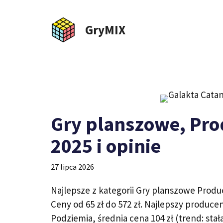
Przejdź
do
GryMIX
treści
Gry planszowe, Pro
2025 i opinie
27 lipca 2026
Najlepsze z kategorii Gry planszowe Produc
Ceny od 65 zł do 572 zł. Najlepszy producen
Podziemia, średnia cena 104 zł (trend: stała