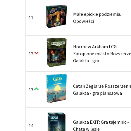
Małe epickie podziemia.
11
Opowieści
Horror w Arkham LCG:
12
Zatopione miasto Rozszerze
Galakta - gra
Catan Żeglarze Rozszerzeni
13
Galakta - gra planszowa
Galakta EXIT: Gra tajemnic -
14
Chata w lesie