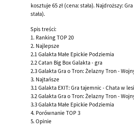
kosztuje 65 zł (cena: stała). Najdroższy: G
stała).
Spis treści:
1.
Ranking TOP 20
2.
Najlepsze
2.1
Galakta Małe Epickie Podziemia
2.2
Catan Big Box Galakta - gra
2.3
Galakta Gra o Tron: Żelazny Tron - Wojn
3.
Najtańsze
3.1
Galakta EXIT: Gra tajemnic - Chata w les
3.2
Galakta Gra o Tron: Żelazny Tron - Wojn
3.3
Galakta Małe Epickie Podziemia
4.
Porównanie TOP 3
5.
Opinie