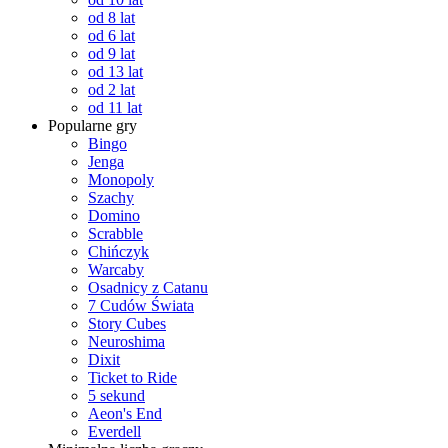
od 8 lat
od 6 lat
od 9 lat
od 13 lat
od 2 lat
od 11 lat
Popularne gry
Bingo
Jenga
Monopoly
Szachy
Domino
Scrabble
Chińczyk
Warcaby
Osadnicy z Catanu
7 Cudów Świata
Story Cubes
Neuroshima
Dixit
Ticket to Ride
5 sekund
Aeon's End
Everdell