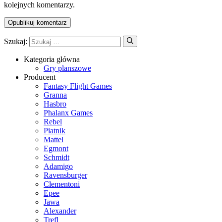
kolejnych komentarzy.
Szukaj:
Kategoria główna
Gry planszowe
Producent
Fantasy Flight Games
Granna
Hasbro
Phalanx Games
Rebel
Piatnik
Mattel
Egmont
Schmidt
Adamigo
Ravensburger
Clementoni
Epee
Jawa
Alexander
Trefl