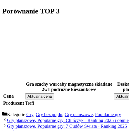
Porównanie TOP 3
Gra szachy warcaby magnetyczne składane
Deska 
2w1 podróżne kieszonkowe
pla
Cena
Aktualna cena
Aktualn
Producent
Trefl
Kategorie
Gry
,
Gry bez prądu
,
Gry planszowe
,
Popularne gry
Gry planszowe, Popularne gry: Chińczyk - Ranking 2025 i opinie
Gry planszowe, Popularne gry: 7 Cudów Świata - Ranking 2025