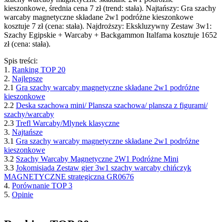
kieszonkowe, średnia cena 7 zł (trend: stała). Najtańszy: Gra szachy
warcaby magnetyczne składane 2w1 podróżne kieszonkowe
kosztuje 7 zł (cena: stała). Najdroższy: Ekskluzywny Zestaw 3w1:
Szachy Egipskie + Warcaby + Backgammon Italfama kosztuje 1652
zł (cena: stała).
Spis treści:
1.
Ranking TOP 20
2.
Najlepsze
2.1
Gra szachy warcaby magnetyczne składane 2w1 podróżne
kieszonkowe
2.2
Deska szachowa mini/ Plansza szachowa/ plansza z figurami/
szachy/warcaby
2.3
Trefl Warcaby/Mlynek klasyczne
3.
Najtańsze
3.1
Gra szachy warcaby magnetyczne składane 2w1 podróżne
kieszonkowe
3.2
Szachy Warcaby Magnetyczne 2W1 Podróżne Mini
3.3
Jokomisiada Zestaw gier 3w1 szachy warcaby chińczyk
MAGNETYCZNE strategiczna GR0676
4.
Porównanie TOP 3
5.
Opinie