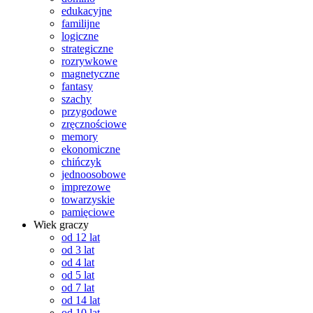
edukacyjne
familijne
logiczne
strategiczne
rozrywkowe
magnetyczne
fantasy
szachy
przygodowe
zręcznościowe
memory
ekonomiczne
chińczyk
jednoosobowe
imprezowe
towarzyskie
pamięciowe
Wiek graczy
od 12 lat
od 3 lat
od 4 lat
od 5 lat
od 7 lat
od 14 lat
od 10 lat