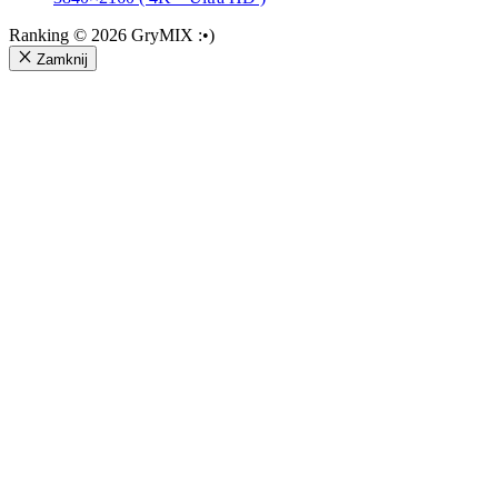
Ranking © 2026 GryMIX :•)
Zamknij