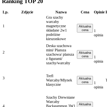
Ranking TOP 20
Lp.
Zdjęcie
Nazwa
Cena
Opinie
Gra szachy
warcaby
1
magnetyczne
Aktualna
składane 2w1
cena
1
podróżne
opinia
kieszonkowe
Deska szachowa
mini/ Plansza
2
Aktualna
szachowa/ plansza
cena
1
z figurami/
opinia
szachy/warcaby
Trefl
3
Aktualna
Warcaby/Mlynek
T
cena
1
klasyczne
opinia
Szachy Drewniane
Warcaby
Aktualna
4
Backgammon 3W1