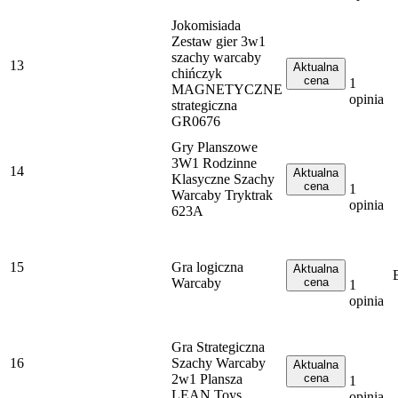
Jokomisiada
Zestaw gier 3w1
szachy warcaby
13
Aktualna
chińczyk
cena
1
MAGNETYCZNE
opinia
strategiczna
GR0676
Gry Planszowe
3W1 Rodzinne
14
Aktualna
Klasyczne Szachy
cena
1
Warcaby Tryktrak
opinia
623A
15
Gra logiczna
Aktualna
Warcaby
cena
1
opinia
Gra Strategiczna
16
Szachy Warcaby
Aktualna
2w1 Plansza
cena
1
LEAN Toys
opinia