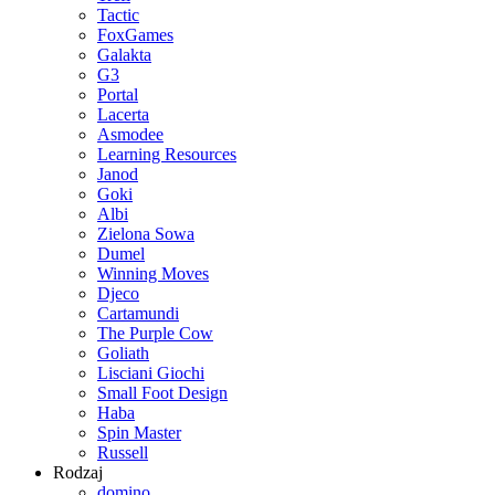
Tactic
FoxGames
Galakta
G3
Portal
Lacerta
Asmodee
Learning Resources
Janod
Goki
Albi
Zielona Sowa
Dumel
Winning Moves
Djeco
Cartamundi
The Purple Cow
Goliath
Lisciani Giochi
Small Foot Design
Haba
Spin Master
Russell
Rodzaj
domino