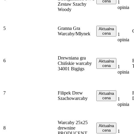
cena
1
Zestaw Szachy
opinia
Woody
5
Granna Gra
Aktualna
Warcaby/Młynek
cena
1
opinia
Drewniana gra
6
Aktualna
Chińskie warcaby
cena
1
34001 Bigjigs
opinia
7
Filipek Drew
Aktualna
Szachowarcaby
cena
1
opinia
Warcaby 25x25
Aktualna
8
drewnine
cena
1
PRODUCENT