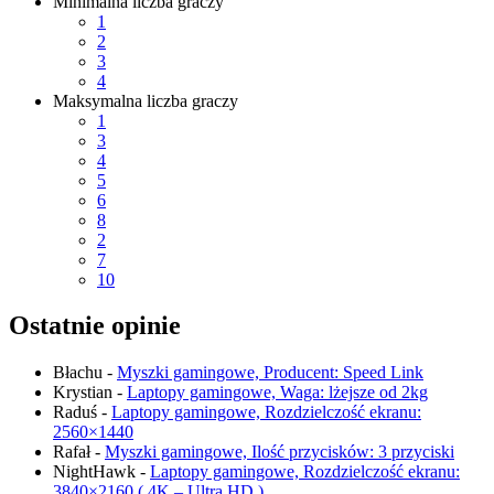
Minimalna liczba graczy
1
2
3
4
Maksymalna liczba graczy
1
3
4
5
6
8
2
7
10
Ostatnie opinie
Błachu
-
Myszki gamingowe, Producent: Speed Link
Krystian
-
Laptopy gamingowe, Waga: lżejsze od 2kg
Raduś
-
Laptopy gamingowe, Rozdzielczość ekranu:
2560×1440
Rafał
-
Myszki gamingowe, Ilość przycisków: 3 przyciski
NightHawk
-
Laptopy gamingowe, Rozdzielczość ekranu:
3840×2160 ( 4K – Ultra HD )