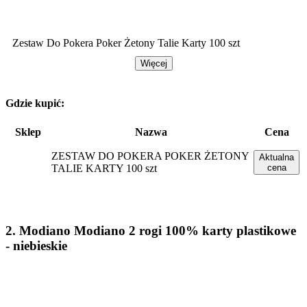
Zestaw Do Pokera Poker Żetony Talie Karty 100 szt
Więcej
Gdzie kupić:
Sklep
Nazwa
Cena
ZESTAW DO POKERA POKER ŻETONY
Aktualna
TALIE KARTY 100 szt
cena
2. Modiano Modiano 2 rogi 100% karty plastikowe
- niebieskie