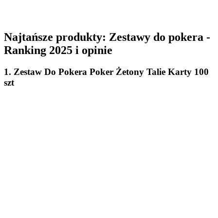
Najtańsze produkty: Zestawy do pokera -
Ranking 2025 i opinie
1. Zestaw Do Pokera Poker Żetony Talie Karty 100
szt