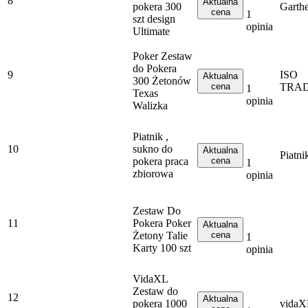
8
Aktualna
pokera 300
Garth
cena
1
szt design
opinia
Ultimate
Poker Zestaw
do Pokera
9
ISO
Aktualna
300 Żetonów
cena
TRA
1
Texas
opinia
Walizka
Piatnik ,
10
sukno do
Aktualna
Piatni
pokera praca
cena
1
zbiorowa
opinia
Zestaw Do
11
Pokera Poker
Aktualna
Żetony Talie
cena
1
Karty 100 szt
opinia
VidaXL
Zestaw do
12
Aktualna
pokera 1000
vidaX