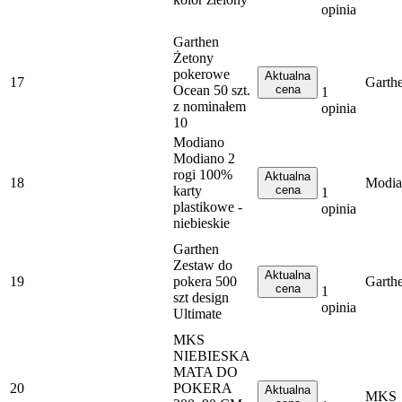
opinia
Garthen
Żetony
pokerowe
Aktualna
17
Garth
Ocean 50 szt.
cena
1
z nominałem
opinia
10
Modiano
Modiano 2
rogi 100%
Aktualna
18
Modia
karty
cena
1
plastikowe -
opinia
niebieskie
Garthen
Zestaw do
Aktualna
19
pokera 500
Garth
cena
1
szt design
opinia
Ultimate
MKS
NIEBIESKA
MATA DO
20
POKERA
Aktualna
MKS