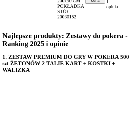
200x90 CM
cena
1
POKŁADKA
opinia
STÓŁ
20030152
Najlepsze produkty: Zestawy do pokera -
Ranking 2025 i opinie
1. ZESTAW PREMIUM DO GRY W POKERA 500
szt ŻETONÓW 2 TALIE KART + KOSTKI +
WALIZKA