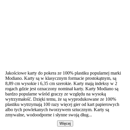
Jakościowe karty do pokera ze 100% plastiku popularnej marki
Modiano. Karty są w klasycznym formacie prostokątnym, są
8,89 cm wysokie i 6,35 cm szerokie. Karty mają indeksy w 2
rogach gdzie jest oznaczony nominał karty. Karty Modiano są
bardzo popularne wśród graczy ze względu na wysoką
wytrzymałość. Dzięki temu, że są wyprodukowane ze 100%
plastiku wytrzymają 100 razy więcej gier od kart papierowych
albo tych powlekanych tworzywem sztucznym. Karty są
zmywalne, wodoodporne i słynne swoją dług...
Więcej