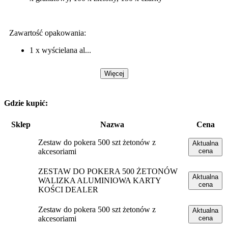
Zawartość opakowania:
1 x wyścielana al...
Więcej
Gdzie kupić:
Sklep
Nazwa
Cena
Zestaw do pokera 500 szt żetonów z
Aktualna
akcesoriami
cena
ZESTAW DO POKERA 500 ŻETONÓW
Aktualna
WALIZKA ALUMINIOWA KARTY
cena
KOŚCI DEALER
Zestaw do pokera 500 szt żetonów z
Aktualna
akcesoriami
cena