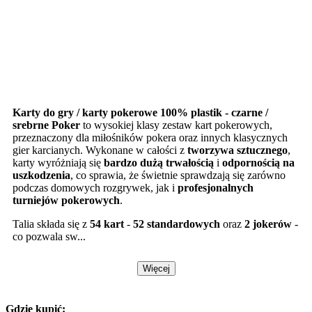
Karty do gry / karty pokerowe 100% plastik - czarne /
srebrne Poker
to wysokiej klasy zestaw kart pokerowych,
przeznaczony dla miłośników pokera oraz innych klasycznych
gier karcianych. Wykonane w całości z
tworzywa sztucznego
,
karty wyróżniają się
bardzo dużą trwałością
i
odpornością na
uszkodzenia
, co sprawia, że świetnie sprawdzają się zarówno
podczas domowych rozgrywek, jak i
profesjonalnych
turniejów pokerowych
.
Talia składa się z
54 kart
-
52 standardowych
oraz
2 jokerów
-
co pozwala sw...
Więcej
Gdzie kupić: