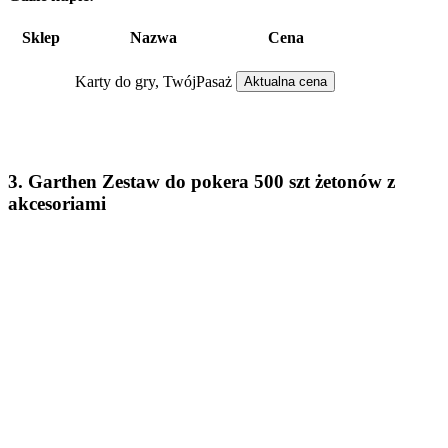
Sklep
Nazwa
Cena
Karty do gry, TwójPasaż
Aktualna cena
3. Garthen Zestaw do pokera 500 szt żetonów z
akcesoriami