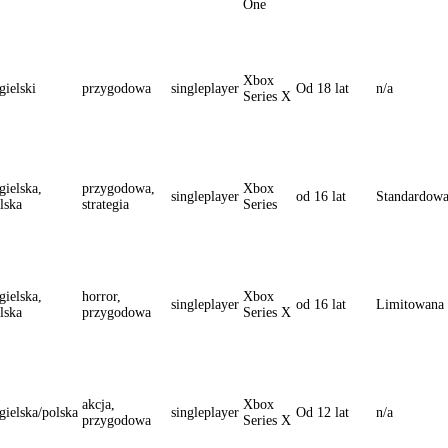
One
Xbox
gielski
przygodowa
singleplayer
Od 18 lat
n/a
Series X
gielska,
przygodowa,
Xbox
singleplayer
od 16 lat
Standardow
lska
strategia
Series
gielska,
horror,
Xbox
singleplayer
od 16 lat
Limitowana
lska
przygodowa
Series X
akcja,
Xbox
gielska/polska
singleplayer
Od 12 lat
n/a
przygodowa
Series X