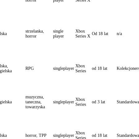
horror
player
Series X
strzelanka,
single
Xbox
lska
Od 18 lat
n/a
horror
player
Series X
lska,
Xbox
RPG
singleplayer
od 18 lat
Kolekcjoner
gielska
Series
muzyczna,
Xbox
gielska
taneczna,
singleplayer
od 3 lat
Standardow
Series
towarzyska
Xbox
lska
horror, TPP
singleplayer
od 18 lat
Standardow
Series