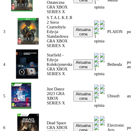
cena
Media
Ostateczna
1
GRA XBOX
opinia
SERIES X
S.T.A.L.K.E.R
2 Serce
Czarnobyla
Aktualna
3
Edycja
PLAION
po
cena
Standardowa
1
GRA XBOX
opinia
SERIES X
Starfield -
Edycja
po
Aktualna
4
Kolekcjonerska
Bethesda
cena
an
GRA XBOX
1
SERIES X
opinia
Just Dance
2023 GRA
Aktualna
5
Ubisoft
an
XBOX
cena
1
SERIES X
opinia
Dead Space
Electronic
Aktualna
6
GRA XBOX
po
cena
Arts