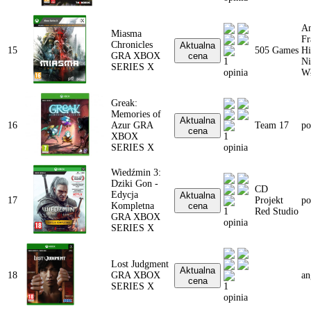
An
Miasma
Fr
Chronicles
Aktualna
15
505 Games
Hi
GRA XBOX
cena
1
Ni
SERIES X
opinia
Wł
Greak:
Memories of
Aktualna
16
Azur GRA
Team 17
po
cena
XBOX
1
SERIES X
opinia
Wiedźmin 3:
Dziki Gon -
CD
Edycja
Aktualna
17
Projekt
po
Kompletna
cena
1
Red Studio
GRA XBOX
opinia
SERIES X
Lost Judgment
Aktualna
18
GRA XBOX
an
cena
SERIES X
1
opinia