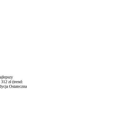
ajlepszy
12 zł (trend:
dycja Ostateczna