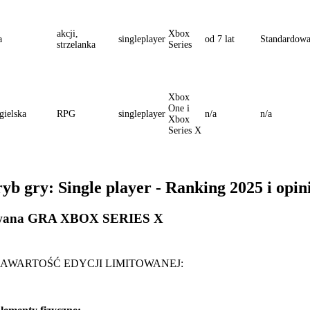
akcji,
Xbox
a
singleplayer
od 7 lat
Standardow
strzelanka
Series
Xbox
One i
gielska
RPG
singleplayer
n/a
n/a
Xbox
Series X
yb gry: Single player - Ranking 2025 i opin
itowana GRA XBOX SERIES X
AWARTOŚĆ EDYCJI LIMITOWANEJ: