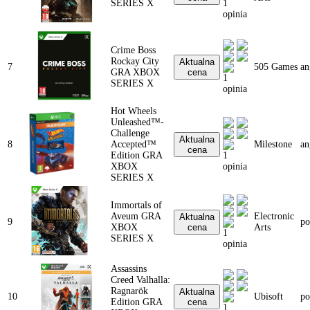
SERIES X
1
opinia
Crime Boss
Rockay City
Aktualna
7
505 Games
an
GRA XBOX
cena
1
SERIES X
opinia
Hot Wheels
Unleashed™-
Challenge
Aktualna
8
Accepted™
Milestone
an
cena
Edition GRA
1
XBOX
opinia
SERIES X
Immortals of
Aveum GRA
Electronic
Aktualna
9
po
XBOX
cena
Arts
1
SERIES X
opinia
Assassins
Creed Valhalla:
Ragnarök
Aktualna
10
Ubisoft
po
Edition GRA
cena
1