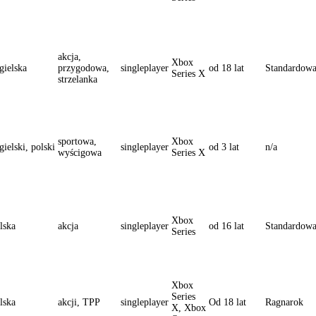
akcja,
Xbox
gielska
przygodowa,
singleplayer
od 18 lat
Standardow
Series X
strzelanka
sportowa,
Xbox
gielski, polski
singleplayer
od 3 lat
n/a
wyścigowa
Series X
Xbox
lska
akcja
singleplayer
od 16 lat
Standardow
Series
Xbox
Series
lska
akcji, TPP
singleplayer
Od 18 lat
Ragnarok
X, Xbox