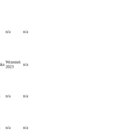
n/a
n/a
Wrzesień
ska
n/a
2023
a
n/a
n/a
a
n/a
n/a