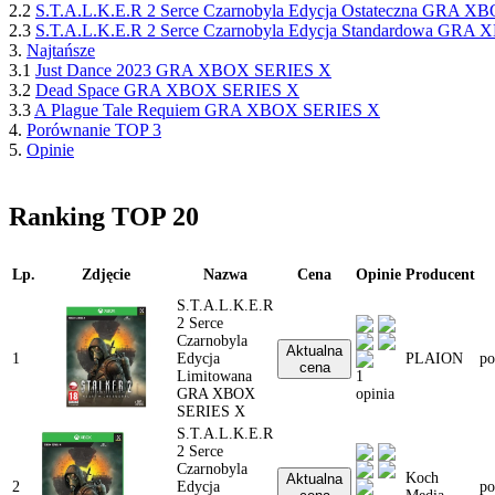
2.2
S.T.A.L.K.E.R 2 Serce Czarnobyla Edycja Ostateczna GRA 
2.3
S.T.A.L.K.E.R 2 Serce Czarnobyla Edycja Standardowa GR
3.
Najtańsze
3.1
Just Dance 2023 GRA XBOX SERIES X
3.2
Dead Space GRA XBOX SERIES X
3.3
A Plague Tale Requiem GRA XBOX SERIES X
4.
Porównanie TOP 3
5.
Opinie
Ranking TOP 20
Lp.
Zdjęcie
Nazwa
Cena
Opinie
Producent
S.T.A.L.K.E.R
2 Serce
Czarnobyla
Aktualna
1
Edycja
PLAION
po
cena
Limitowana
1
GRA XBOX
opinia
SERIES X
S.T.A.L.K.E.R
2 Serce
Czarnobyla
Koch
Aktualna
2
Edycja
po