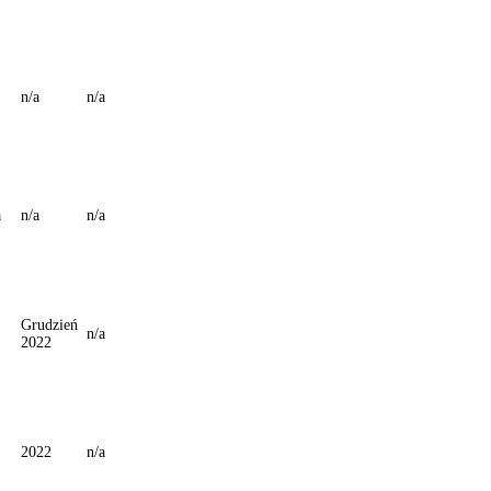
n/a
n/a
a
n/a
n/a
Grudzień
n/a
2022
2022
n/a