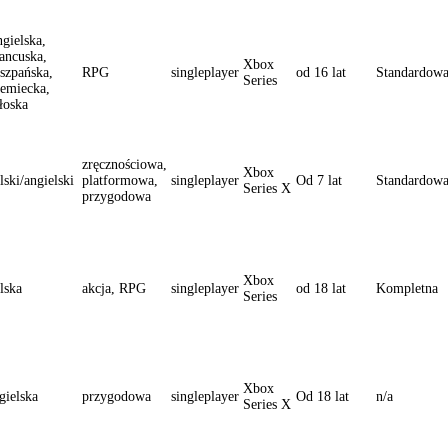
gielska,
ancuska,
Xbox
szpańska,
RPG
singleplayer
od 16 lat
Standardow
Series
emiecka,
oska
zręcznościowa,
Xbox
lski/angielski
platformowa,
singleplayer
Od 7 lat
Standardow
Series X
przygodowa
Xbox
lska
akcja, RPG
singleplayer
od 18 lat
Kompletna
Series
Xbox
gielska
przygodowa
singleplayer
Od 18 lat
n/a
Series X