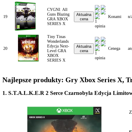
CYGNI: All
Guns Blazing
Aktualna
19
Konami
n/
GRA XBOX
cena
1
SERIES X
opinia
Tiny Tinas
Wonderlands
Edycja Next-
Aktualna
20
Cenega
an
Level GRA
cena
1
XBOX
opinia
SERIES X
Najlepsze produkty: Gry Xbox Series X, Tr
1. S.T.A.L.K.E.R 2 Serce Czarnobyla Edycja Lim
Z