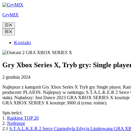
Przejdź
do
GryMIX
treści
Menu
Menu
Kontakt
Gry Xbox Series X, Tryb gry: Single player
2 grudnia 2024
Najlepsze z kategorii Gry Xbox Series X Tryb gry Single player. Ran
producent: PLAION. Najlepszy w rankingu: S.T.A.L.K.E.R 2 Serce
stała). Najtańszy: Just Dance 2023 GRA XBOX SERIES X kosztuje 23
GRA XBOX SERIES X kosztuje 3000 zł (cena: rośnie).
Spis treści:
1.
Ranking TOP 20
2.
Najlepsze
2.1
S.T.A.L.K.E.R 2 Serce Czarnobyla Edycja Limitowana GRA