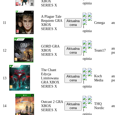
XBOX
opinia
SERIES X
A Plague Tale
Requiem GRA
Aktualna
11
Cenega
an
XBOX
cena
1
SERIES X
opinia
GORD GRA
an
Aktualna
12
XBOX
Team17
cena
po
SERIES X
1
opinia
The Chant
Edycja
Koch
an
Aktualna
13
Limitowana
cena
Media
po
GRA XBOX
1
SERIES X
opinia
Outcast 2 GRA
THQ
Aktualna
14
XBOX
an
cena
Nordic
SERIES X
1
opinia