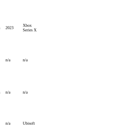
Xbox
a
2023
Series X
n/a
n/a
a
n/a
n/a
n/a
Ubisoft