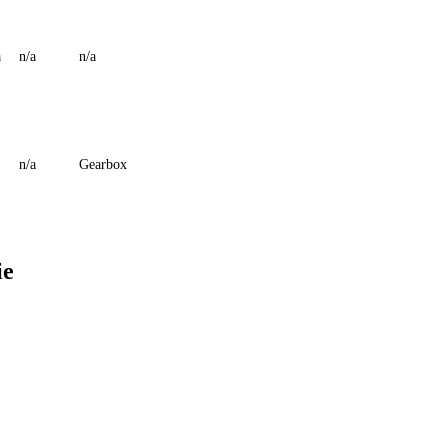
a
n/a
n/a
n/a
Gearbox
ie