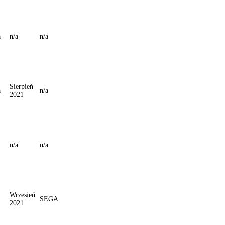
a
n/a
n/a
Sierpień
a
n/a
2021
n/a
n/a
Wrzesień
SEGA
2021