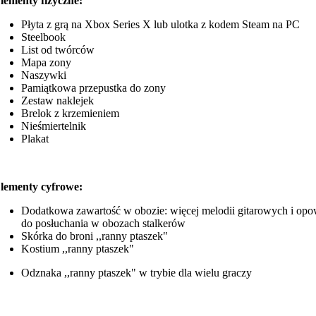
lementy fizyczne:
Płyta z grą na Xbox Series X lub ulotka z kodem Steam na PC
Steelbook
List od twórców
Mapa zony
Naszywki
Pamiątkowa przepustka do zony
Zestaw naklejek
Brelok z krzemieniem
Nieśmiertelnik
Plakat
lementy cyfrowe:
Dodatkowa zawartość w obozie: więcej melodii gitarowych i opo
do posłuchania w obozach stalkerów
Skórka do broni ,,ranny ptaszek"
Kostium ,,ranny ptaszek"
Odznaka ,,ranny ptaszek" w trybie dla wielu graczy