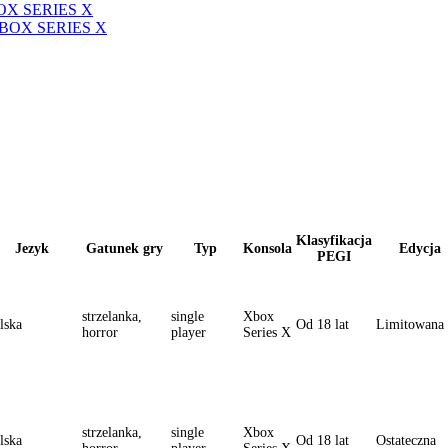
XBOX SERIES X
A XBOX SERIES X
Klasyfikacja
Jezyk
Gatunek gry
Typ
Konsola
Edycja
PEGI
strzelanka,
single
Xbox
lska
Od 18 lat
Limitowana
horror
player
Series X
strzelanka,
single
Xbox
lska
Od 18 lat
Ostateczna