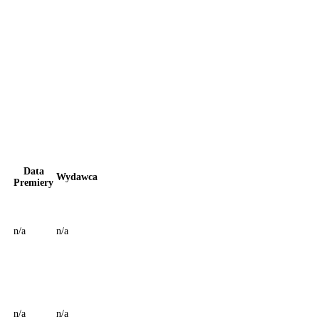
Data
Wydawca
Premiery
n/a
n/a
n/a
n/a