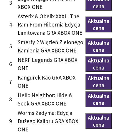
3
cena
XBOX ONE
Asterix & Obelix XXXL: The
Aktualna
4
Ram From Hibernia Edycja
cena
Limitowana GRA XBOX ONE
Smerfy 2 Więzień Zielonego
Aktualna
5
cena
Kamienia GRA XBOX ONE
NERF Legends GRA XBOX
Aktualna
6
cena
ONE
Kangurek Kao GRA XBOX
Aktualna
7
cena
ONE
Hello Neighbor: Hide &
Aktualna
8
cena
Seek GRA XBOX ONE
Worms Zadyma: Edycja
Aktualna
9
Dużego Kalibru GRA XBOX
cena
ONE