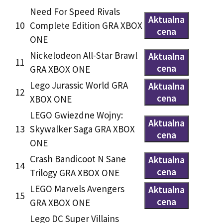
Need For Speed Rivals
Aktualna
10
Complete Edition GRA XBOX
cena
ONE
Nickelodeon All-Star Brawl
Aktualna
11
cena
GRA XBOX ONE
Lego Jurassic World GRA
Aktualna
12
cena
XBOX ONE
LEGO Gwiezdne Wojny:
Aktualna
13
Skywalker Saga GRA XBOX
cena
ONE
Crash Bandicoot N Sane
Aktualna
14
cena
Trilogy GRA XBOX ONE
LEGO Marvels Avengers
Aktualna
15
cena
GRA XBOX ONE
Lego DC Super Villains