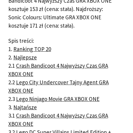
Bandicoot 4 Najwyższy Czas GRA XBOX ONE
kosztuje 153 zł (cena: stała). Najdroższy:
Sonic Colours: Ultimate GRA XBOX ONE
kosztuje 171 zł (cena: stała).
Spis treści:
1.
Ranking TOP 20
2.
Najlepsze
2.1
Crash Bandicoot 4 Najwyższy Czas GRA
XBOX ONE
2.2
Lego City Undercover Tajny Agent GRA
XBOX ONE
2.3
Lego Ninjago Movie GRA XBOX ONE
3.
Najtańsze
3.1
Crash Bandicoot 4 Najwyższy Czas GRA
XBOX ONE
3.2
Lego DC Super Villains Limited Edition +