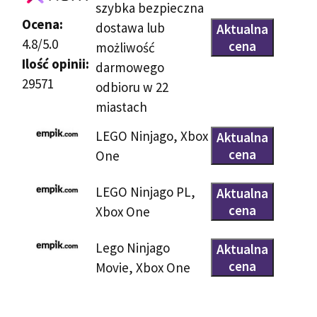
szybka bezpieczna
Ocena:
dostawa lub
Aktualna
4.8/5.0
cena
możliwość
Ilość opinii:
darmowego
29571
odbioru w 22
miastach
LEGO Ninjago, Xbox
Aktualna
cena
One
LEGO Ninjago PL,
Aktualna
cena
Xbox One
Lego Ninjago
Aktualna
cena
Movie, Xbox One