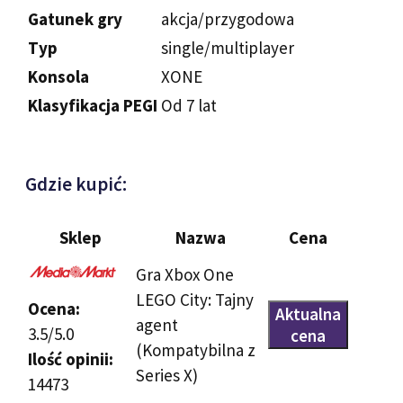
Gatunek gry
akcja/przygodowa
Typ
single/multiplayer
Konsola
XONE
Klasyfikacja PEGI
Od 7 lat
Gdzie kupić:
Sklep
Nazwa
Cena
Gra Xbox One
LEGO City: Tajny
Ocena:
Aktualna
agent
3.5/5.0
cena
(Kompatybilna z
Ilość opinii:
Series X)
14473