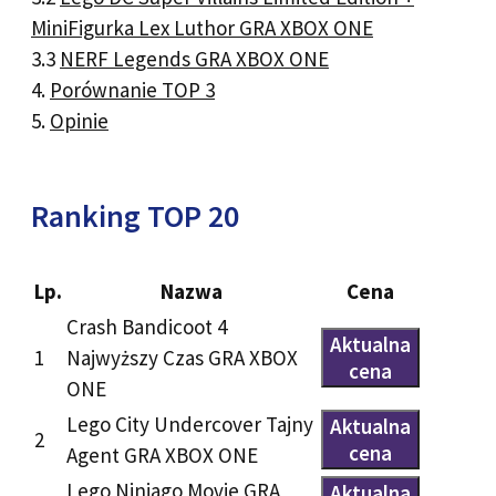
MiniFigurka Lex Luthor GRA XBOX ONE
3.3
NERF Legends GRA XBOX ONE
4.
Porównanie TOP 3
5.
Opinie
Ranking TOP 20
Lp.
Nazwa
Cena
Crash Bandicoot 4
Aktualna
1
Najwyższy Czas GRA XBOX
cena
ONE
Lego City Undercover Tajny
Aktualna
2
cena
Agent GRA XBOX ONE
Lego Ninjago Movie GRA
Aktualna