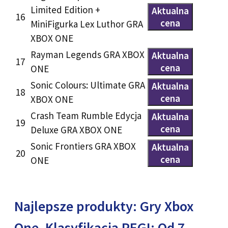
Limited Edition +
Aktualna
16
cena
MiniFigurka Lex Luthor GRA
XBOX ONE
Rayman Legends GRA XBOX
Aktualna
17
cena
ONE
Sonic Colours: Ultimate GRA
Aktualna
18
cena
XBOX ONE
Crash Team Rumble Edycja
Aktualna
19
cena
Deluxe GRA XBOX ONE
Sonic Frontiers GRA XBOX
Aktualna
20
cena
ONE
Najlepsze produkty: Gry Xbox
One, Klasyfikacja PEGI: Od 7