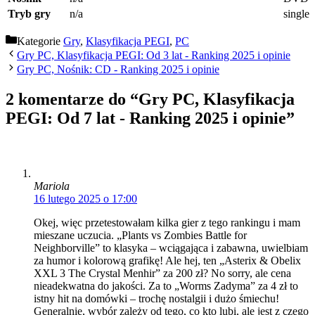
Tryb gry
n/a
single 
Kategorie
Gry
,
Klasyfikacja PEGI
,
PC
Gry PC, Klasyfikacja PEGI: Od 3 lat - Ranking 2025 i opinie
Gry PC, Nośnik: CD - Ranking 2025 i opinie
2 komentarze do “Gry PC, Klasyfikacja
PEGI: Od 7 lat - Ranking 2025 i opinie”
Mariola
16 lutego 2025 o 17:00
Okej, więc przetestowałam kilka gier z tego rankingu i mam
mieszane uczucia. „Plants vs Zombies Battle for
Neighborville” to klasyka – wciągająca i zabawna, uwielbiam
za humor i kolorową grafikę! Ale hej, ten „Asterix & Obelix
XXL 3 The Crystal Menhir” za 200 zł? No sorry, ale cena
nieadekwatna do jakości. Za to „Worms Zadyma” za 4 zł to
istny hit na domówki – trochę nostalgii i dużo śmiechu!
Generalnie, wybór zależy od tego, co kto lubi, ale jest z czego