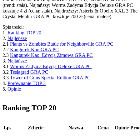
(trend: stała). Najtańszy: Worms Zadyma Edycja Deluxe GRA PC
kosztuje 4 zł (cena: stała). Najdroższy: Asterix & Obelix XXL 3 The
Crystal Menhir GRA PC kosztuje 200 zł (cena: maleje).
Spis treści:
1.
Ranking TOP 20
2.
Najlepsze
2.1
Plants vs Zombies Battle for Neighborville GRA PC
2.2
Kangurek Kao GRA PC
2.3
Kangurek Kao: Edycja Zimowa GRA PC
3.
Najtańsze
3.1
Worms Zadyma Edycja Deluxe GRA PC
3.2
Teslagrad GRA PC
3.3
Tower of Guns Special Edition GRA PC
4.
Porównanie TOP 3
5.
Opinie
Ranking TOP 20
Lp.
Zdjęcie
Nazwa
Cena
Opinie
Pro