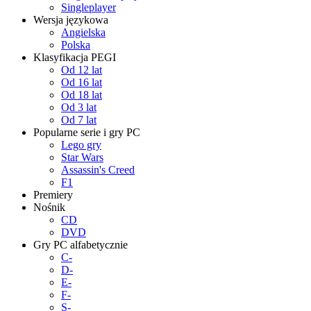
Singleplayer
Wersja językowa
Angielska
Polska
Klasyfikacja PEGI
Od 12 lat
Od 16 lat
Od 18 lat
Od 3 lat
Od 7 lat
Popularne serie i gry PC
Lego gry
Star Wars
Assassin's Creed
F1
Premiery
Nośnik
CD
DVD
Gry PC alfabetycznie
C-
D-
E-
F-
S-