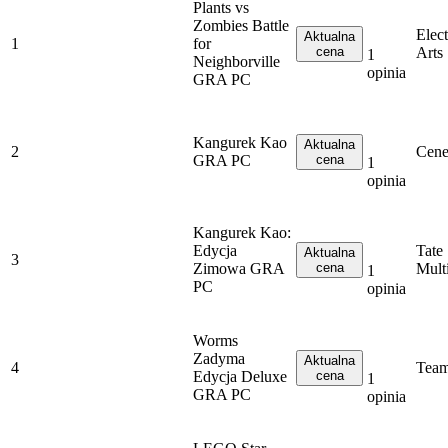
Plants vs
Zombies Battle
Elect
Aktualna
1
for
cena
Arts
1
Neighborville
opinia
GRA PC
Kangurek Kao
Aktualna
2
Cene
GRA PC
cena
1
opinia
Kangurek Kao:
Edycja
Tate
Aktualna
3
Zimowa GRA
cena
Mult
1
PC
opinia
Worms
Zadyma
Aktualna
4
Tea
Edycja Deluxe
cena
1
GRA PC
opinia