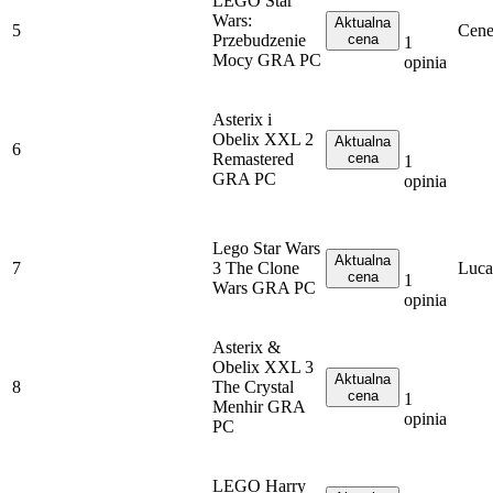
LEGO Star
Wars:
Aktualna
5
Cene
Przebudzenie
cena
1
Mocy GRA PC
opinia
Asterix i
Obelix XXL 2
Aktualna
6
Remastered
cena
1
GRA PC
opinia
Lego Star Wars
Aktualna
7
3 The Clone
Luca
cena
1
Wars GRA PC
opinia
Asterix &
Obelix XXL 3
Aktualna
8
The Crystal
cena
1
Menhir GRA
opinia
PC
LEGO Harry