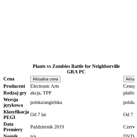
Plants vs Zombies Battle for Neighborville
GRA PC
Cena
Aktualna cena
Aktua
Producent
Electronic Arts
Ceneg
Rodzaj gry
akcja, TPP
platfo
Wersja
polska/angielska
polska,
językowa
Klasyfikacja
Od 7 lat
Od 7 la
PEGI
Data
Październik 2019
Czerwi
Premiery
Nośnik
n/a
DVD