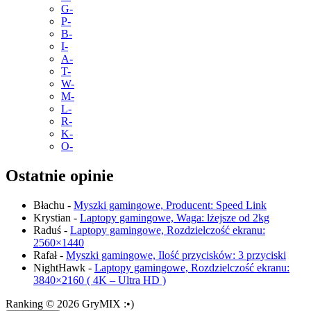
G-
P-
B-
I-
A-
T-
W-
M-
L-
R-
K-
O-
Ostatnie opinie
Błachu
-
Myszki gamingowe, Producent: Speed Link
Krystian
-
Laptopy gamingowe, Waga: lżejsze od 2kg
Raduś
-
Laptopy gamingowe, Rozdzielczość ekranu:
2560×1440
Rafał
-
Myszki gamingowe, Ilość przycisków: 3 przyciski
NightHawk
-
Laptopy gamingowe, Rozdzielczość ekranu:
3840×2160 ( 4K – Ultra HD )
Ranking © 2026 GryMIX :•)