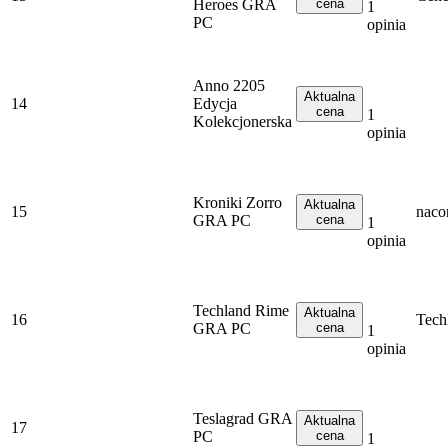
Heroes GRA
cena
1
PC
opinia
Anno 2205
Aktualna
14
Edycja
cena
1
Kolekcjonerska
opinia
Kroniki Zorro
Aktualna
15
naco
GRA PC
cena
1
opinia
Techland Rime
Aktualna
16
Tech
GRA PC
cena
1
opinia
Teslagrad GRA
Aktualna
17
PC
cena
1