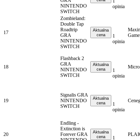
GRA
1
NINTENDO
opinia
SWITCH
Zombieland:
Double Tap
Roadtrip
Maxi
Aktualna
17
GRA
cena
Game
1
NINTENDO
opinia
SWITCH
Flashback 2
GRA
Aktualna
18
Micro
NINTENDO
cena
1
SWITCH
opinia
Signalis GRA
Aktualna
19
NINTENDO
Cene
cena
1
SWITCH
opinia
Endling -
Extinction is
Aktualna
20
Forever GRA
PLA
cena
1
NINTENDO