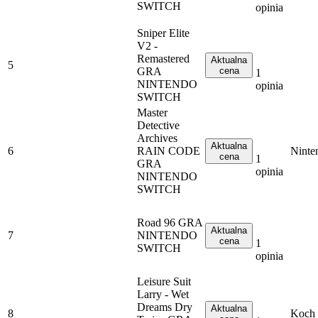
SWITCH
opinia
Sniper Elite
V2 -
Remastered
Aktualna
5
GRA
cena
1
NINTENDO
opinia
SWITCH
Master
Detective
Archives
Aktualna
6
RAIN CODE
Ninte
cena
1
GRA
opinia
NINTENDO
SWITCH
Road 96 GRA
Aktualna
7
NINTENDO
cena
1
SWITCH
opinia
Leisure Suit
Larry - Wet
Dreams Dry
Aktualna
8
Koch