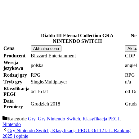
Diablo III Eternal Collection GRA
Nev
NINTENDO SWITCH
Cena
Aktualna cena
Aktua
Producent
Blizzard Entertainment
CDP
Wersja
polska
angiel
jezykowa
Rodzaj gry
RPG
RPG
Tryb gry
Single/Multiplayer
n/a
Klasyfikacja
od 16 lat
od 16 l
PEGI
Data
Grudzień 2018
Grudzi
Premiery
Kategorie
Gry
,
Gry Nintendo Switch
,
Klasyfikacja PEGI
,
Nintendo
Gry Nintendo Switch, Klasyfikacja PEGI: Od 12 lat - Ranking
2025 i opinie