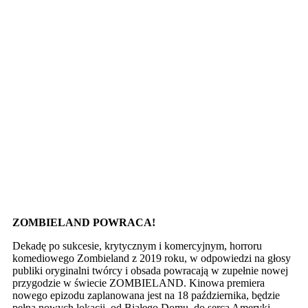
ZOMBIELAND POWRACA!
Dekadę po sukcesie, krytycznym i komercyjnym, horroru
komediowego Zombieland z 2019 roku, w odpowiedzi na głosy
publiki oryginalni twórcy i obsada powracają w zupełnie nowej
przygodzie w świecie ZOMBIELAND. Kinowa premiera
nowego epizodu zaplanowana jest na 18 października, będzie
pełna nowych lokacji, od Białego Domu, do serca Ameryki,