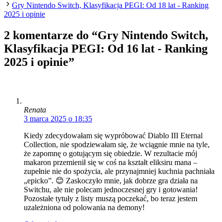
Gry Nintendo Switch, Klasyfikacja PEGI: Od 18 lat - Ranking
2025 i opinie
2 komentarze do “Gry Nintendo Switch,
Klasyfikacja PEGI: Od 16 lat - Ranking
2025 i opinie”
Renata
3 marca 2025 o 18:35
Kiedy zdecydowałam się wypróbować Diablo III Eternal
Collection, nie spodziewałam się, że wciągnie mnie na tyle,
że zapomnę o gotującym się obiedzie. W rezultacie mój
makaron przemienił się w coś na kształt eliksiru mana –
zupełnie nie do spożycia, ale przynajmniej kuchnia pachniała
„epicko”. 😊 Zaskoczyło mnie, jak dobrze gra działa na
Switchu, ale nie polecam jednoczesnej gry i gotowania!
Pozostałe tytuły z listy muszą poczekać, bo teraz jestem
uzależniona od polowania na demony!