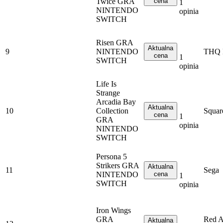
Twice GRA
cena
1
NINTENDO
opinia
SWITCH
Risen GRA
Aktualna
9
NINTENDO
THQ 
cena
1
SWITCH
opinia
Life Is
Strange
Arcadia Bay
Aktualna
10
Collection
Squar
cena
1
GRA
opinia
NINTENDO
SWITCH
Persona 5
Strikers GRA
Aktualna
11
Sega
NINTENDO
cena
1
SWITCH
opinia
Iron Wings
GRA
Red A
Aktualna