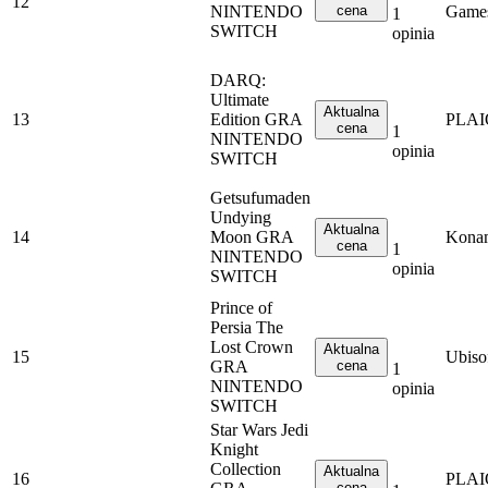
12
NINTENDO
cena
Game
1
SWITCH
opinia
DARQ:
Ultimate
Aktualna
13
Edition GRA
PLA
cena
1
NINTENDO
opinia
SWITCH
Getsufumaden
Undying
Aktualna
14
Moon GRA
Kona
cena
1
NINTENDO
opinia
SWITCH
Prince of
Persia The
Lost Crown
Aktualna
15
Ubiso
GRA
cena
1
NINTENDO
opinia
SWITCH
Star Wars Jedi
Knight
Collection
Aktualna
16
PLA
cena