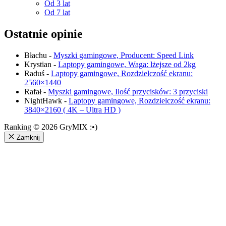
Od 3 lat
Od 7 lat
Ostatnie opinie
Błachu
-
Myszki gamingowe, Producent: Speed Link
Krystian
-
Laptopy gamingowe, Waga: lżejsze od 2kg
Raduś
-
Laptopy gamingowe, Rozdzielczość ekranu:
2560×1440
Rafał
-
Myszki gamingowe, Ilość przycisków: 3 przyciski
NightHawk
-
Laptopy gamingowe, Rozdzielczość ekranu:
3840×2160 ( 4K – Ultra HD )
Ranking © 2026 GryMIX :•)
Zamknij