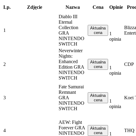
Lp.
Zdjęcie
Nazwa
Cena
Opinie
Pro
Diablo III
Eternal
Collection
Blizz
Aktualna
1
GRA
cena
Enter
1
NINTENDO
opinia
SWITCH
Neverwinter
Nights:
Enhanced
Aktualna
2
CDP
Edition GRA
cena
1
NINTENDO
opinia
SWITCH
Fate Samurai
Remnant
Aktualna
3
GRA
Koei 
cena
1
NINTENDO
opinia
SWITCH
AEW: Fight
Forever GRA
Aktualna
4
THQ 
NINTENDO
cena
1